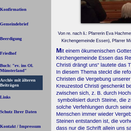
Konfirmation
Gemeindebrief
Von re. nach li.: Pfarrerin Eva Hachm
Beerdigung
Kirchengemeinde Essen), Pfarrer Mi
M
it einem ökumenischen Gottesd
Friedhof
Kirchengemeinde Essen das Ref
Christi drängt uns“ lautete das
Buch: "ev. ins Ol.
Münsterland"
In diesem Thema steckt die refo
Christen die Vergebung unserer
Archiv mit älteren
▼
Beiträgen
Kreuzestod Christi geschenkt 
zwischen sich, z. B. durch Hoc
Links
symbolisiert durch Steine, die 
solche Verfehlungen durch sei
Schutz Ihrer Daten
Menschen immer wieder Vergebu
Steinen entstanden ist, die vor
Kontakt / Impressum
dass nur die Schrift allein uns 