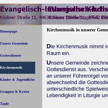
Direkt zum Seiteninhalt
Menü überspringen
Kirchenmusik in unserer Geme
Homepage
Unsere Gemeinde
▼
D
ie Kirchenmusik nimmt 
Raum ein.
Gottesdienste
U
nsere Gemeinde zeichnet
Kirchenmusik
Gottesdienst aus. Versch
an unserer Führerorgel von
Kinder & Jugendliche
abwechselnd die Gottesdie
unterschiedliche Spielwei
Gruppen & Kreise
▼
Lebendigkeit in Liturgie 
Taufe