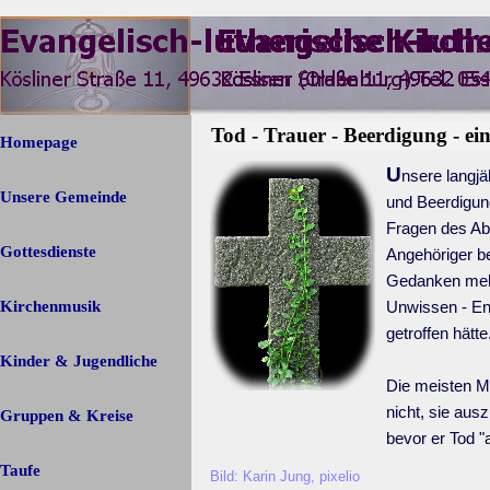
Direkt zum Seiteninhalt
Menü überspringen
Tod - Trauer - Beerdigung - ei
Homepage
U
nsere langj
Unsere Gemeinde
▼
und Beerdigung
Fragen des Ab
Gottesdienste
Angehöriger be
Gedanken mehr 
Kirchenmusik
Unwissen - En
getroffen hätte
Kinder & Jugendliche
Die meisten M
nicht, sie aus
Gruppen & Kreise
▼
bevor er Tod "a
Taufe
Bild: Karin Jung, pixelio